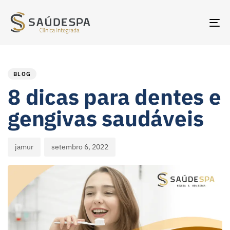
TO
NA
PUBLISHED
Author
Published
IN:
on:
BLOG
8 dicas para dentes e
gengivas saudáveis
jamur
setembro 6, 2022