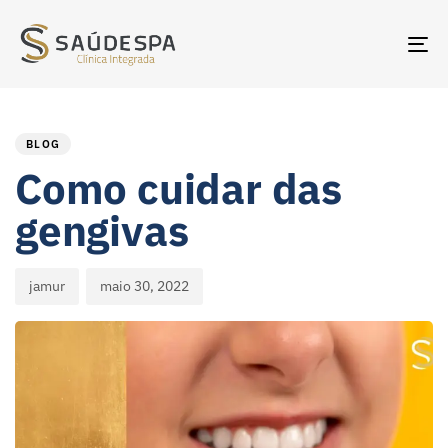
TO
NA
PUBLISHED
Author
Published
IN:
on:
BLOG
Como cuidar das
gengivas
jamur
maio 30, 2022