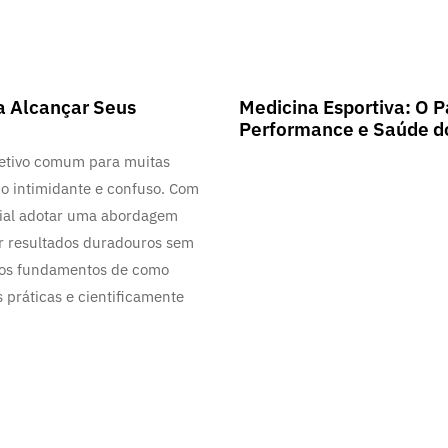
2 anos ago
Blog
a Alcançar Seus
Medicina Esportiva: O P
Performance e Saúde do
jetivo comum para muitas
o intimidante e confuso. Com
ucial adotar uma abordagem
r resultados duradouros sem
 os fundamentos de como
práticas e cientificamente