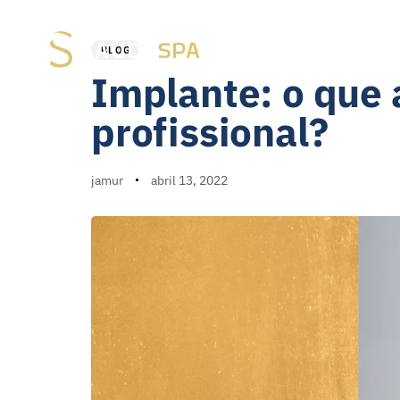
PUBLISHED
Author
Published
IN:
on:
Início
Blog
Equ
BLOG
Implante: o que
profissional?
jamur
abril 13, 2022