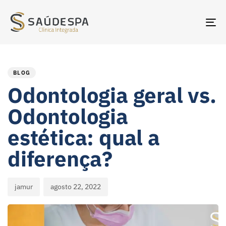
TO
NA
PUBLISHED
Author
Published
IN:
on:
BLOG
Odontologia geral vs.
Odontologia
estética: qual a
diferença?
jamur
agosto 22, 2022